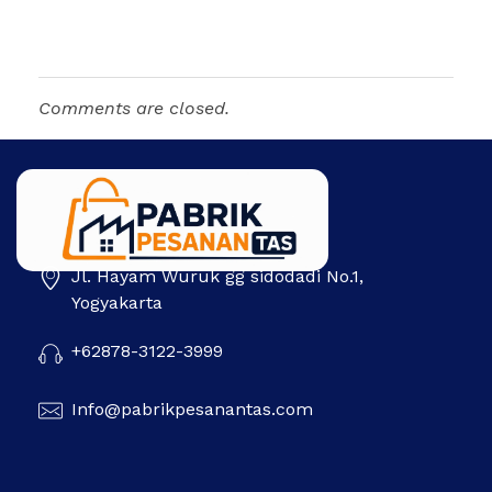
Comments are closed.
Jl. Hayam Wuruk gg sidodadi No.1,
Pabrik Pesanan Tas
Pabrik tas | Konveksi tas | Tas Seminar | Produksi tas Murah Di Indonesia
Yogyakarta
+62878-3122-3999
Info@pabrikpesanantas.com