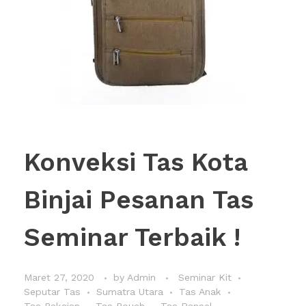
Konveksi Tas Kota
Binjai Pesanan Tas
Seminar Terbaik !
Maret 27, 2020
by
Admin
Seminar Kit
Seputar Tas
Sumatra Utara
Tas Anak
Tas Pakaian
Tas Pouch
Tas Ransel