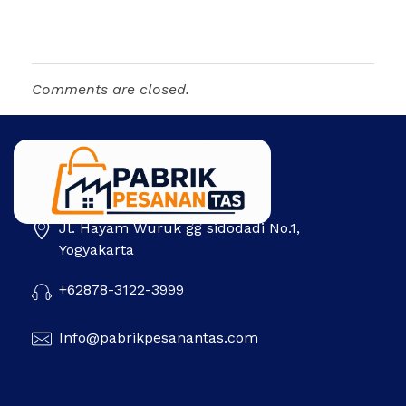
Comments are closed.
Jl. Hayam Wuruk gg sidodadi No.1,
Pabrik Pesanan Tas
Pabrik tas | Konveksi tas | Tas Seminar | Produksi tas Murah Di Indonesia
Yogyakarta
+62878-3122-3999
Info@pabrikpesanantas.com