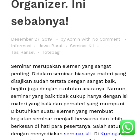
Organizer. Ini
sebabnya!
Desember 27, 2019
by
Admin
with
No Comment
Informasi
Jawa Barat
Seminar Kit
Tas Ransel
Totebag
Seminar merupakan elemen yang sangat
penting. Didalam seminar biasanya materi yang
disajikan sudah tertata dengan sangat baik,
begitu juga dengan runtutan acaranya. Namun,
seminar yang baik tidak cukup hanya dengan isi
materi yang baik dan pemateri yang mumpuni.
Dibutuhkan suatu elemen yang membuat
kegiatan seminar menjadi berwarna dan lebih
berkesan di hati para pesertanya. Salah satunya
dengan menyediakan
seminar kit
. Di
Kuningan
,