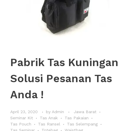
Pabrik Tas Kuningan
Solusi Pesanan Tas
Anda !
April 23, 2020
by
Admin
Jawa Barat
Seminar Kit
Tas Anak
Tas Pakaian
Tas Pouch
Tas Ransel
Tas Selempang
Tas Seminar
Totebag
Waistbag