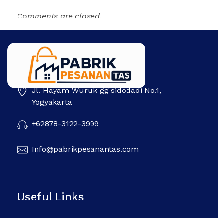
Comments are closed.
Jl. Hayam Wuruk gg sidodadi No.1,
Pabrik Pesanan Tas
Pabrik tas | Konveksi tas | Tas Seminar | Produksi tas Murah Di Indonesia
Yogyakarta
+62878-3122-3999
Info@pabrikpesanantas.com
Useful Links