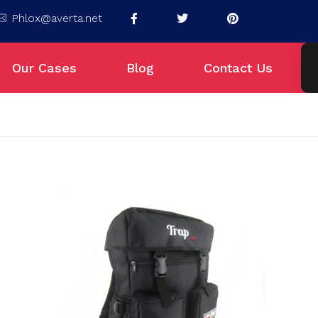
Phlox@averta.net
Our Cases
Blog
Contact Us