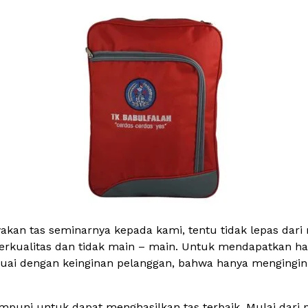
kan tas seminarnya kepada kami, tentu tidak lepas dari
berkualitas dan tidak main – main. Untuk mendapatkan hal
ai dengan keinginan pelanggan, bahwa hanya mengingink
puni untuk dapat menghasilkan tas terbaik. Mulai dari p