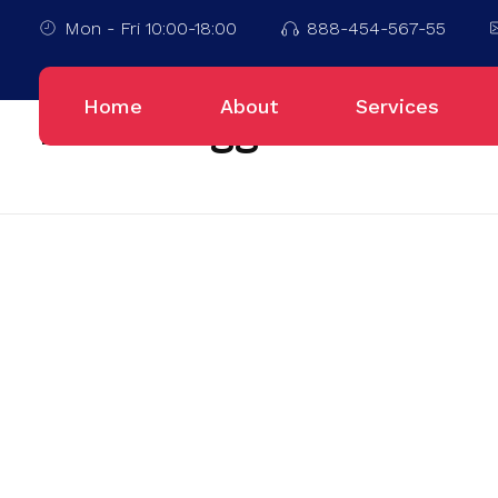
Mon - Fri 10:00-18:00
888-454-567-55
Home
Palu
Home
About
Services
Posts tagged: Palu