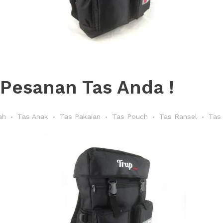
 Pesanan Tas Anda !
ah
Tas Anak
Tas Pakaian
Tas Pouch
Tas Ransel
Tas