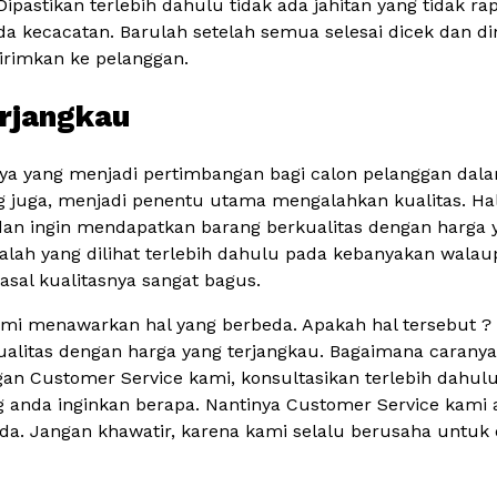
Dipastikan terlebih dahulu tidak ada jahitan yang tidak rap
a kecacatan. Barulah setelah semua selesai dicek dan di
irimkan ke pelanggan.
erjangkau
innya yang menjadi pertimbangan bagi calon pelanggan d
g juga, menjadi penentu utama mengalahkan kualitas. Hal
dan ingin mendapatkan barang berkualitas dengan harga y
galah yang dilihat terlebih dahulu pada kebanyakan walaup
sal kualitasnya sangat bagus.
kami menawarkan hal yang berbeda. Apakah hal tersebut
alitas dengan harga yang terjangkau. Bagaimana caranya
n Customer Service kami, konsultasikan terlebih dahu
 anda inginkan berapa. Nantinya Customer Service kam
da. Jangan khawatir, karena kami selalu berusaha untuk