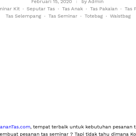
Februari 15, 2020
by
Admin
inar Kit
Seputar Tas
Tas Anak
Tas Pakaian
Tas 
Tas Selempang
Tas Seminar
Totebag
Waistbag
sananTas.com
, tempat terbaik untuk kebutuhan pesanan 
membuat pesanan tas seminar ? Tapi tidak tahu dimana Kon