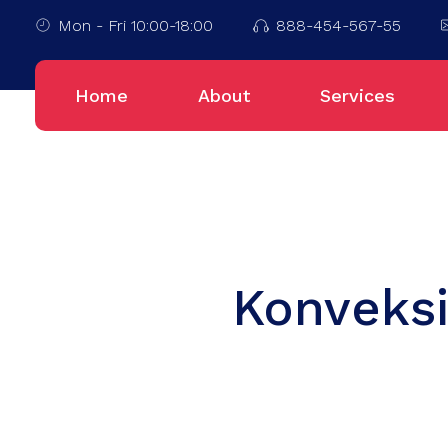
Mon - Fri 10:00-18:00
888-454-567-55
Home
About
Services
Konveksi