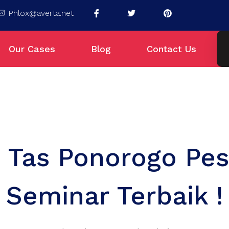
Phlox@averta.net
Our Cases
Blog
Contact Us
 Tas Ponorogo Pe
Seminar Terbaik !