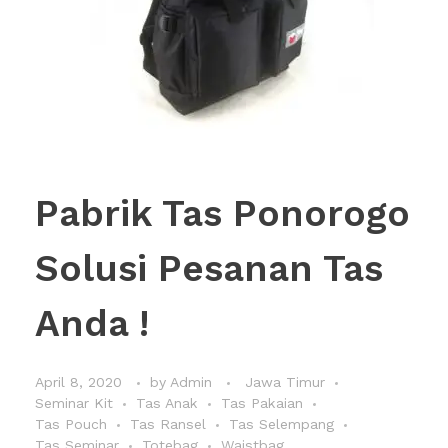
Pabrik Tas Ponorogo
Solusi Pesanan Tas
Anda !
April 8, 2020
by
Admin
Jawa Timur
Seminar Kit
Tas Anak
Tas Pakaian
Tas Pouch
Tas Ransel
Tas Selempang
Tas Seminar
Totebag
Waistbag