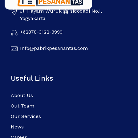
Jl. Hayam Wuruk gg sidodadi No.1,
Pabrik Pesanan Tas
Pabrik tas | Konveksi tas | Tas Seminar | Produksi tas Murah Di Indonesia
Yogyakarta
+62878-3122-3999
Info@pabrikpesanantas.com
Useful Links
About Us
Out Team
Our Services
News
Career