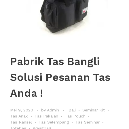
Pabrik Tas Bangli
Solusi Pesanan Tas
Anda !
Mei 9, 2020
by
Admin
Bali
Seminar Kit
Tas Anak
Tas Pakaian
Tas Pouch
Tas Ransel
Tas Selempang
Tas Seminar
Totebag
Waistbag