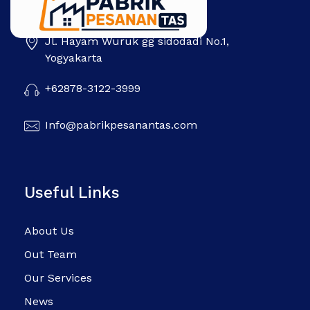
Jl. Hayam Wuruk gg sidodadi No.1,
Pabrik Pesanan Tas
Pabrik tas | Konveksi tas | Tas Seminar | Produksi tas Murah Di Indonesia
Yogyakarta
+62878-3122-3999
Info@pabrikpesanantas.com
Useful Links
About Us
Out Team
Our Services
News