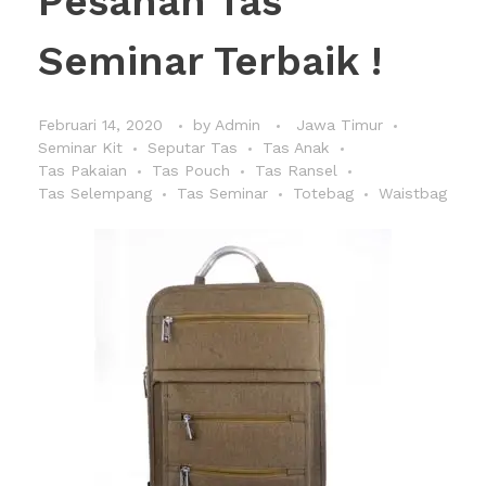
Pesanan Tas
Seminar Terbaik !
Februari 14, 2020
by
Admin
Jawa Timur
Seminar Kit
Seputar Tas
Tas Anak
Tas Pakaian
Tas Pouch
Tas Ransel
Tas Selempang
Tas Seminar
Totebag
Waistbag