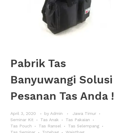
Pabrik Tas
Banyuwangi Solusi
Pesanan Tas Anda !
April 3, 2020
by
Admin
Jawa Timur
Seminar Kit
Tas Anak
Tas Pakaian
Tas Pouch
Tas Ransel
Tas Selempang
Tas Seminar
Totebag
Waistbag