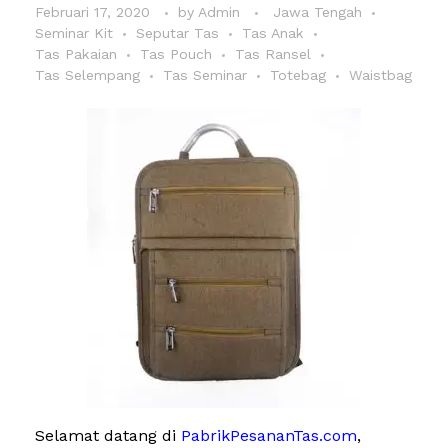
Februari 17, 2020
by
Admin
Jawa Tengah
Seminar Kit
Seputar Tas
Tas Anak
Tas Pakaian
Tas Pouch
Tas Ransel
Tas Selempang
Tas Seminar
Totebag
Waistbag
Selamat datang di
PabrikPesananTas.com
,