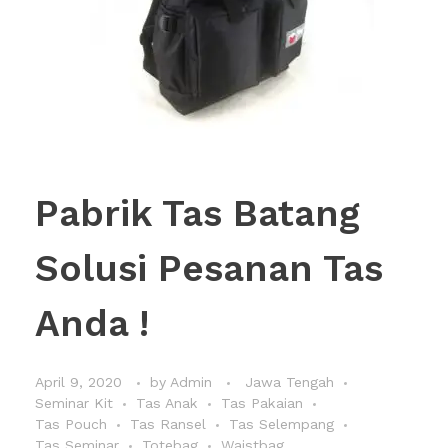
Pabrik Tas Batang
Solusi Pesanan Tas
Anda !
April 9, 2020
by
Admin
Jawa Tengah
Seminar Kit
Tas Anak
Tas Pakaian
Tas Pouch
Tas Ransel
Tas Selempang
Tas Seminar
Totebag
Waistbag