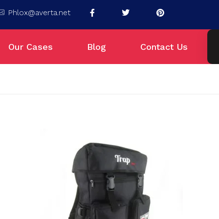
Phlox@averta.net
Our Cases
Blog
Contact Us