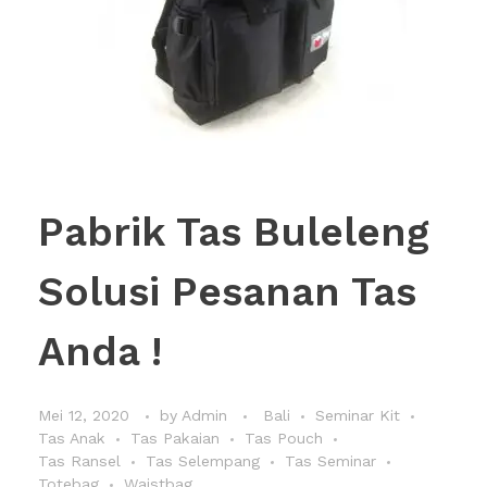
Pabrik Tas Buleleng
Solusi Pesanan Tas
Anda !
Mei 12, 2020
by
Admin
Bali
Seminar Kit
Tas Anak
Tas Pakaian
Tas Pouch
Tas Ransel
Tas Selempang
Tas Seminar
Totebag
Waistbag