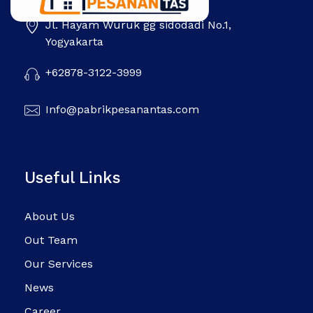
Jl. Hayam Wuruk gg sidodadi No.1,
Pabrik Pesanan Tas
Pabrik tas | Konveksi tas | Tas Seminar | Produksi tas Murah Di Indonesia
Yogyakarta
+62878-3122-3999
Info@pabrikpesanantas.com
Useful Links
About Us
Out Team
Our Services
News
Career