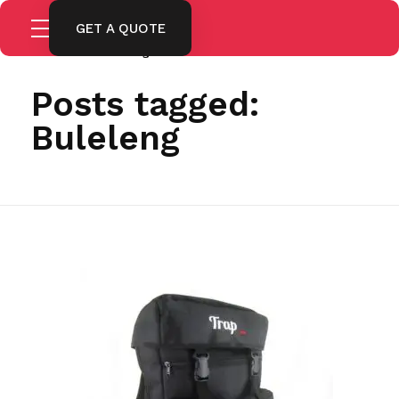
GET A QUOTE
Home
Buleleng
Posts tagged:
Buleleng