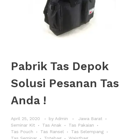
Pabrik Tas Depok
Solusi Pesanan Tas
Anda !
April 25, 2020
by
Admin
Jawa Barat
Seminar Kit
Tas Anak
Tas Pakaian
Tas Pouch
Tas Ransel
Tas Selempang
Tas Seminar
Totebag
Waistbag