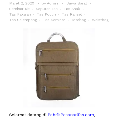
Maret 2, 2020
by
Admin
Jawa Barat
Seminar Kit
Seputar Tas
Tas Anak
Tas Pakaian
Tas Pouch
Tas Ransel
Tas Selempang
Tas Seminar
Totebag
Waistbag
Selamat datang di
PabrikPesananTas.com
,