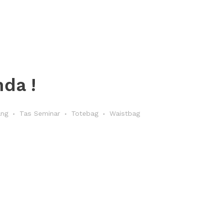
da !
ang
Tas Seminar
Totebag
Waistbag