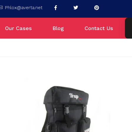
Phlox@averta.net
Our Cases
Blog
Contact Us
 Timur