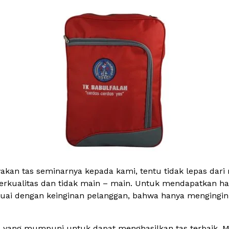
kan tas seminarnya kepada kami, tentu tidak lepas dari
berkualitas dan tidak main – main. Untuk mendapatkan hal
ai dengan keinginan pelanggan, bahwa hanya mengingink
 yang mumpuni untuk dapat menghasilkan tas terbaik. Mul