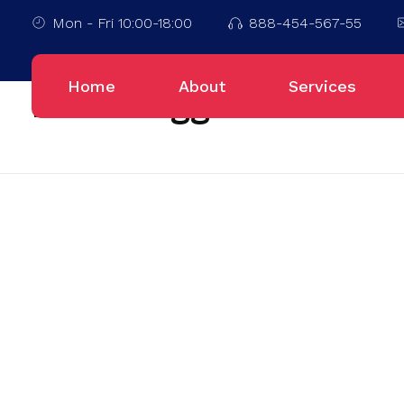
Mon - Fri 10:00-18:00
888-454-567-55
Home
Jakarta Timur
Home
About
Services
Posts tagged: Jakarta