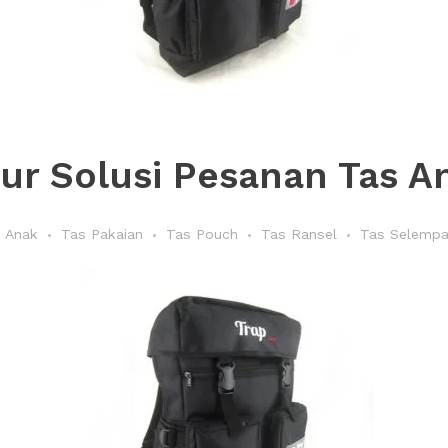
ur Solusi Pesanan Tas An
 Anak
Tas Pakaian
Tas Pouch
Tas Ransel
Tas Selemp