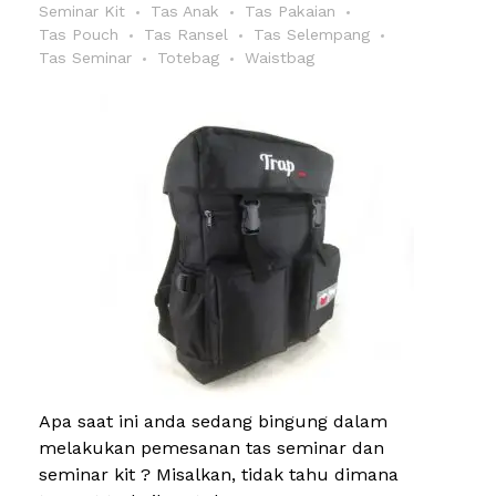
Seminar Kit
Tas Anak
Tas Pakaian
Tas Pouch
Tas Ransel
Tas Selempang
Tas Seminar
Totebag
Waistbag
Apa saat ini anda sedang bingung dalam
melakukan pemesanan tas seminar dan
seminar kit ? Misalkan, tidak tahu dimana