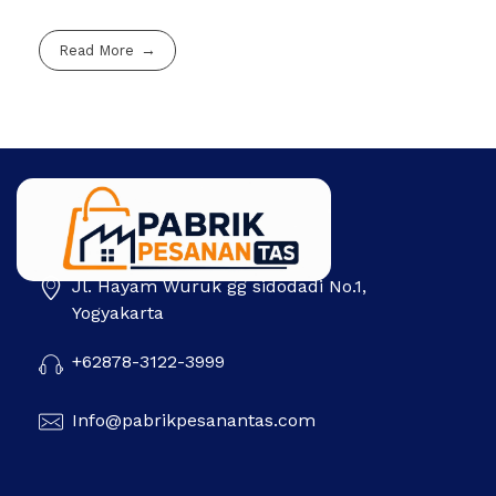
Read More
Jl. Hayam Wuruk gg sidodadi No.1,
Pabrik Pesanan Tas
Pabrik tas | Konveksi tas | Tas Seminar | Produksi tas Murah Di Indonesia
Yogyakarta
+62878-3122-3999
Info@pabrikpesanantas.com