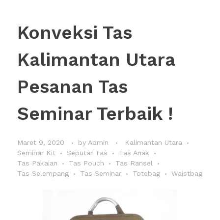
Konveksi Tas
Kalimantan Utara
Pesanan Tas
Seminar Terbaik !
Maret 9, 2020
by
Admin
Kalimantan Utara
Seminar Kit
Seputar Tas
Tas Anak
Tas Pakaian
Tas Pouch
Tas Ransel
Tas Selempang
Tas Seminar
Totebag
Waistbag