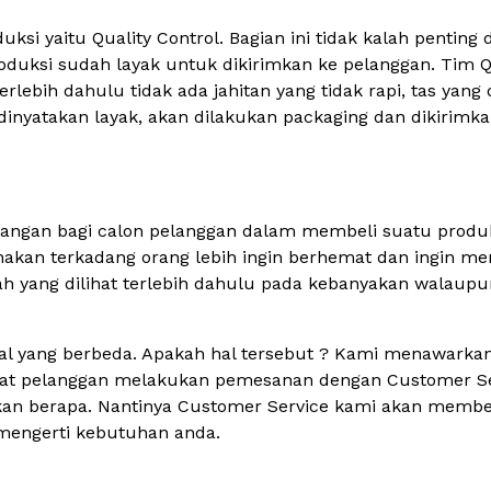
uksi yaitu Quality Control. Bagian ini tidak kalah pentin
roduksi sudah layak untuk dikirimkan ke pelanggan. Tim 
terlebih dahulu tidak ada jahitan yang tidak rapi, tas yan
dinyatakan layak, akan dilakukan packaging dan dikirimk
imbangan bagi calon pelanggan dalam membeli suatu produk
nakan terkadang orang lebih ingin berhemat dan ingin m
alah yang dilihat terlebih dahulu pada kebanyakan walaup
 hal yang berbeda. Apakah hal tersebut ? Kami menawark
aat pelanggan melakukan pemesanan dengan Customer Ser
an berapa. Nantinya Customer Service kami akan membe
 mengerti kebutuhan anda.