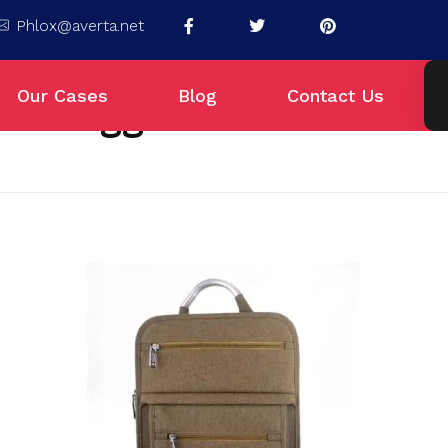
Phlox@averta.net
Our Cases
Blog
Contact Us
kittinggi