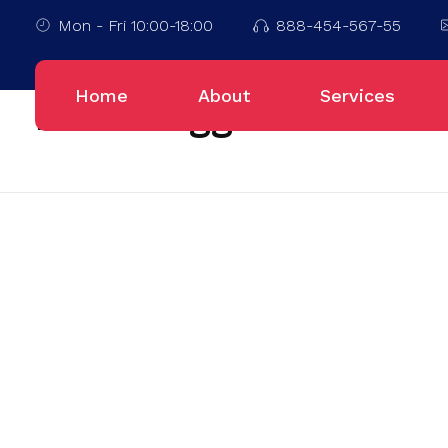
Mon - Fri 10:00-18:00
888-454-567-55
Home
Kota Bukittinggi
Home
About
Services
Posts tagged: Kota Bu