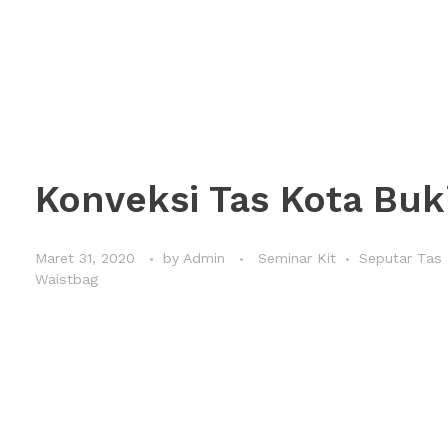
Konveksi Tas Kota Buki
Maret 31, 2020
by
Admin
Seminar Kit
Seputar Tas
Waistbag