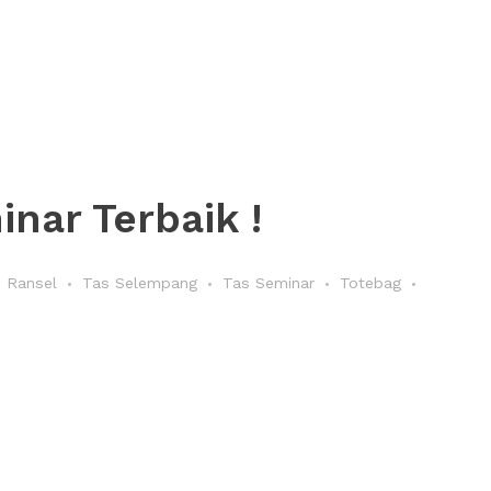
nar Terbaik !
 Ransel
Tas Selempang
Tas Seminar
Totebag