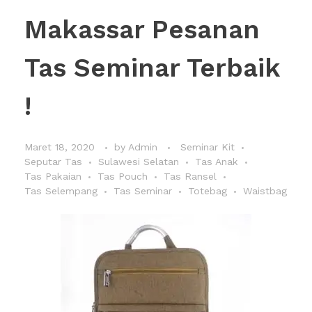
Makassar Pesanan
Tas Seminar Terbaik
!
Maret 18, 2020
by
Admin
Seminar Kit
Seputar Tas
Sulawesi Selatan
Tas Anak
Tas Pakaian
Tas Pouch
Tas Ransel
Tas Selempang
Tas Seminar
Totebag
Waistbag