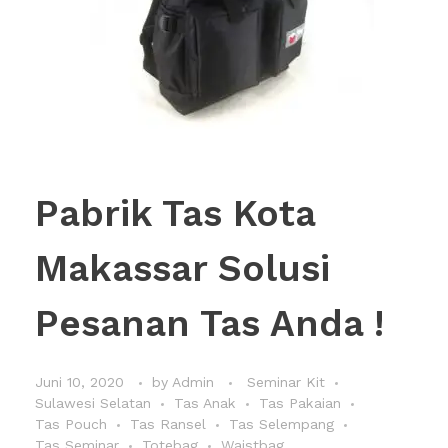
Pabrik Tas Kota
Makassar Solusi
Pesanan Tas Anda !
Juni 10, 2020
by
Admin
Seminar Kit
Sulawesi Selatan
Tas Anak
Tas Pakaian
Tas Pouch
Tas Ransel
Tas Selempang
Tas Seminar
Totebag
Waistbag