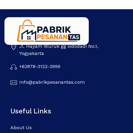
Jl. Hayam Wuruk gg sidodadi No.1,
Pabrik Pesanan Tas
Pabrik tas | Konveksi tas | Tas Seminar | Produksi tas Murah Di Indonesia
Yogyakarta
+62878-3122-3999
Info@pabrikpesanantas.com
Useful Links
About Us