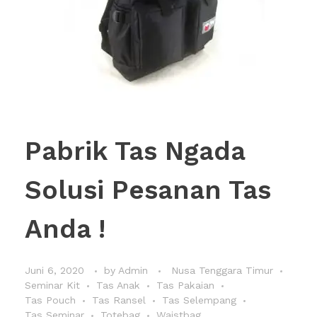
Pabrik Tas Ngada
Solusi Pesanan Tas
Anda !
Juni 6, 2020
by
Admin
Nusa Tenggara Timur
Seminar Kit
Tas Anak
Tas Pakaian
Tas Pouch
Tas Ransel
Tas Selempang
Tas Seminar
Totebag
Waistbag