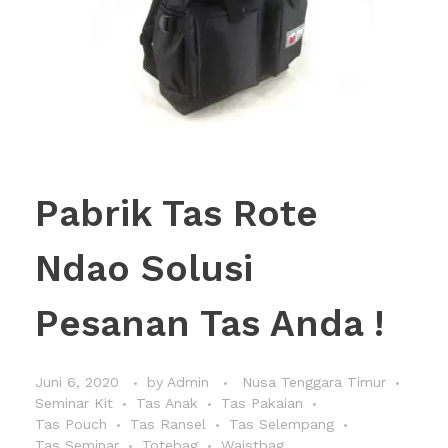
Pabrik Tas Rote
Ndao Solusi
Pesanan Tas Anda !
Juni 6, 2020
by
Admin
Nusa Tenggara Timur
Seminar Kit
Tas Anak
Tas Pakaian
Tas Pouch
Tas Ransel
Tas Selempang
Tas Seminar
Totebag
Waistbag