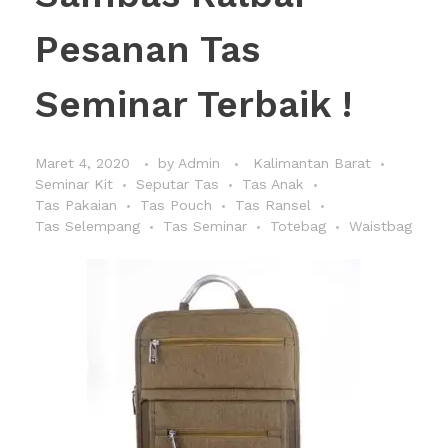
Pesanan Tas
Seminar Terbaik !
Maret 4, 2020
by
Admin
Kalimantan Barat
Seminar Kit
Seputar Tas
Tas Anak
Tas Pakaian
Tas Pouch
Tas Ransel
Tas Selempang
Tas Seminar
Totebag
Waistbag