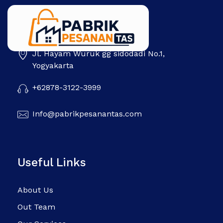
Jl. Hayam Wuruk gg sidodadi No.1,
Pabrik Pesanan Tas
Pabrik tas | Konveksi tas | Tas Seminar | Produksi tas Murah Di Indonesia
Yogyakarta
+62878-3122-3999
Info@pabrikpesanantas.com
Useful Links
About Us
Out Team