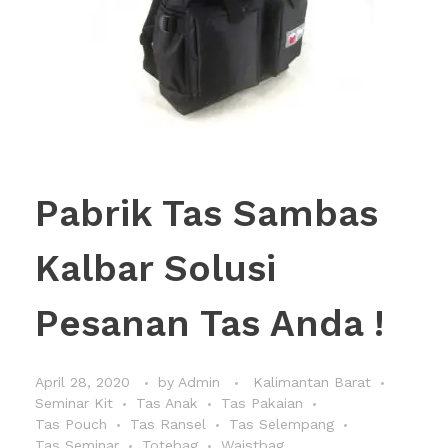
Pabrik Tas Sambas
Kalbar Solusi
Pesanan Tas Anda !
April 28, 2020
by
Admin
Kalimantan Barat
Seminar Kit
Tas Anak
Tas Pakaian
Tas Pouch
Tas Ransel
Tas Selempang
Tas Seminar
Totebag
Waistbag