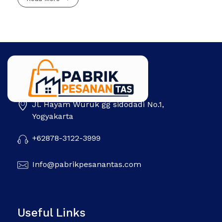
Jl. Hayam Wuruk gg sidodadi No.1,
Pabrik Pesanan Tas
Pabrik tas | Konveksi tas | Tas Seminar | Produksi tas Murah Di Indonesia
Yogyakarta
+62878-3122-3999
Info@pabrikpesanantas.com
Useful Links