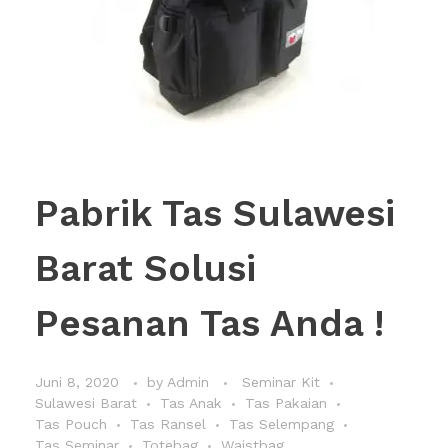
Pabrik Tas Sulawesi
Barat Solusi
Pesanan Tas Anda !
Juni 8, 2020
by
Admin
Seminar Kit
Sulawesi Barat
Tas Anak
Tas Pakaian
Tas Pouch
Tas Ransel
Tas Selempang
Tas Seminar
Totebag
Waistbag