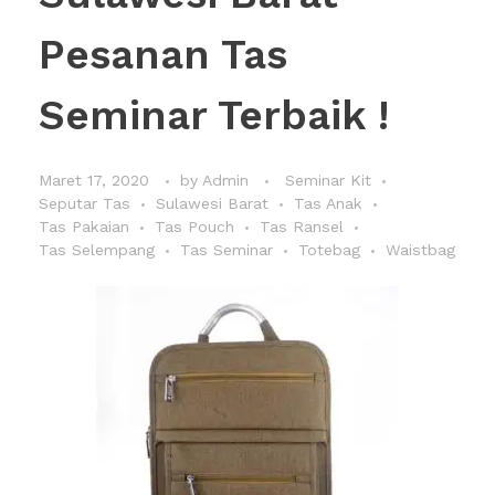
Pesanan Tas
Seminar Terbaik !
Maret 17, 2020
by
Admin
Seminar Kit
Seputar Tas
Sulawesi Barat
Tas Anak
Tas Pakaian
Tas Pouch
Tas Ransel
Tas Selempang
Tas Seminar
Totebag
Waistbag