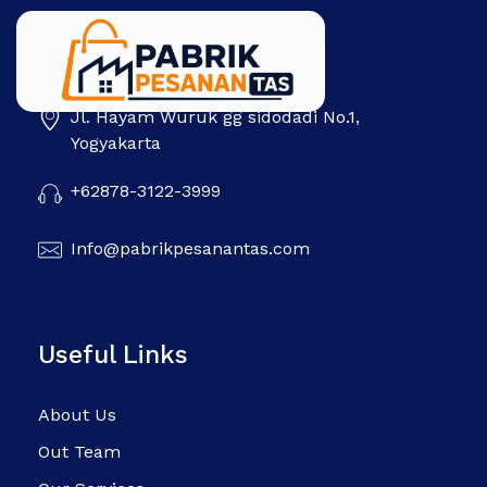
Jl. Hayam Wuruk gg sidodadi No.1,
Pabrik Pesanan Tas
Pabrik tas | Konveksi tas | Tas Seminar | Produksi tas Murah Di Indonesia
Yogyakarta
+62878-3122-3999
Info@pabrikpesanantas.com
Useful Links
About Us
Out Team