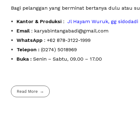
Bagi pelanggan yang berminat bertanya dulu atau s
Kantor & Produksi
:
Jl Hayam Wuruk, gg sidodadi 
Email
: karyabintangabadi@gmail.com
WhatsApp
: +62 878-3122-1999
Telepon :
(0274) 5018969
Buka :
Senin – Sabtu, 09.00 – 17.00
Read More