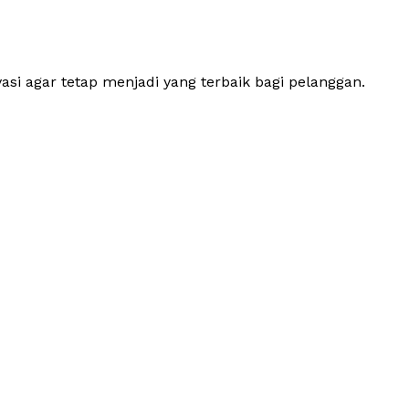
si agar tetap menjadi yang terbaik bagi pelanggan.