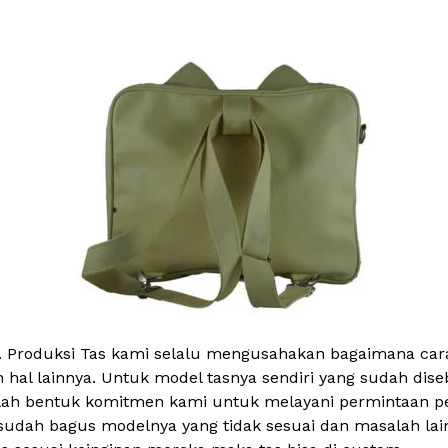
 Produksi Tas kami selalu mengusahakan bagaimana cara
dan hal lainnya. Untuk model tasnya sendiri yang sudah d
nilah bentuk komitmen kami untuk melayani permintaan pe
sudah bagus modelnya yang tidak sesuai dan masalah lain