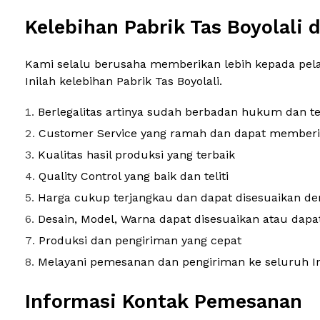
Kelebihan Pabrik Tas Boyolali 
Kami selalu berusaha memberikan lebih kepada pelan
Inilah kelebihan Pabrik Tas Boyolali.
Berlegalitas artinya sudah berbadan hukum dan t
Customer Service yang ramah dan dapat memberika
Kualitas hasil produksi yang terbaik
Quality Control yang baik dan teliti
Harga cukup terjangkau dan dapat disesuaikan d
Desain, Model, Warna dapat disesuaikan atau dapa
Produksi dan pengiriman yang cepat
Melayani pemesanan dan pengiriman ke seluruh I
Informasi Kontak Pemesanan