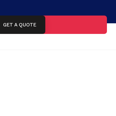
GET A QUOTE