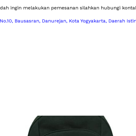
udah ingin melakukan pemesanan silahkan hubungi kontak
No.10, Bausasran, Danurejan, Kota Yogyakarta, Daerah Ist