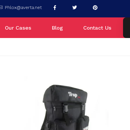
Phlox@averta.net
Our Cases
Blog
Contact Us
arta