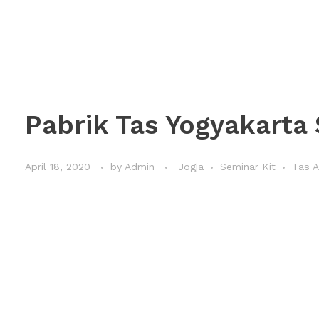
Pabrik Tas Yogyakarta 
April 18, 2020
by
Admin
Jogja
Seminar Kit
Tas 