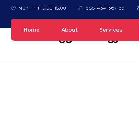
Mon - Fri 10:00-18:00
888-454-567-55
Home
Yogyakarta
Home
About
Services
Posts tagged: Yogyak