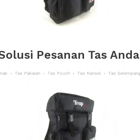
Solusi Pesanan Tas Anda 
Anak
Tas Pakaian
Tas Pouch
Tas Ransel
Tas Selempan