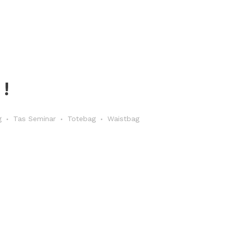
!
g
Tas Seminar
Totebag
Waistbag