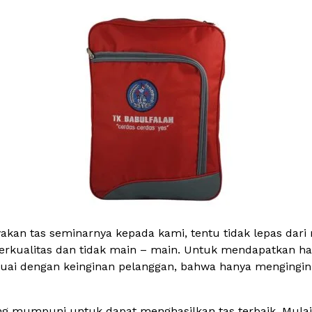
kan tas seminarnya kepada kami, tentu tidak lepas dari
berkualitas dan tidak main – main. Untuk mendapatkan hal
ai dengan keinginan pelanggan, bahwa hanya mengingink
g mumpuni untuk dapat menghasilkan tas terbaik. Mulai 