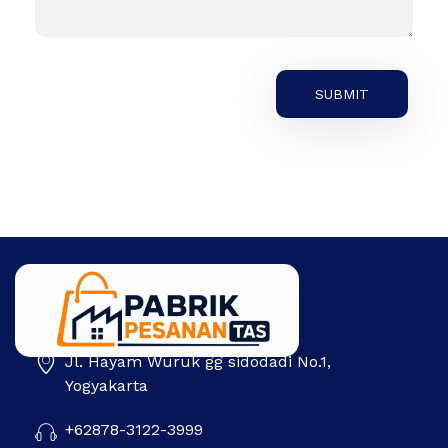
Jl. Hayam Wuruk gg sidodadi No.1,
Pabrik Pesanan Tas
Pabrik tas | Konveksi tas | Tas Seminar | Produksi tas Murah Di Indonesia
Yogyakarta
+62878-3122-3999