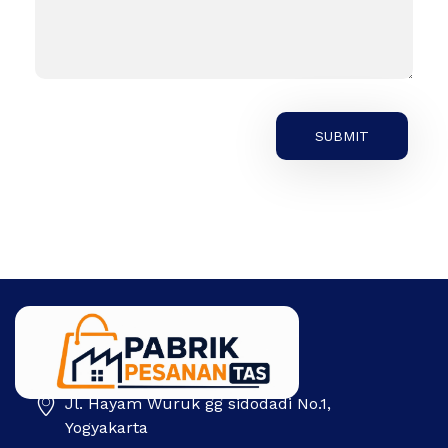
Jl. Hayam Wuruk gg sidodadi No.1,
Pabrik Pesanan Tas
Pabrik tas | Konveksi tas | Tas Seminar | Produksi tas Murah Di Indonesia
Yogyakarta