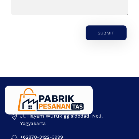
Jl. Hayam Wuruk gg sidodadi No.1,
Pabrik Pesanan Tas
Pabrik tas | Konveksi tas | Tas Seminar | Produksi tas Murah Di Indonesia
Yogyakarta
+62878-3122-3999