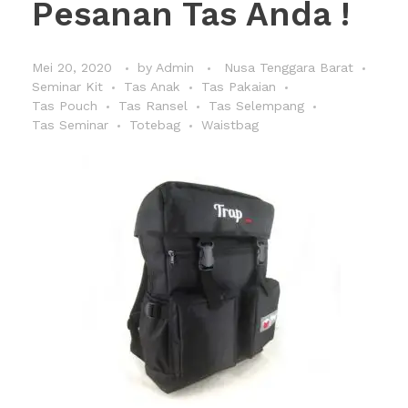
Pesanan Tas Anda !
Mei 20, 2020
by
Admin
Nusa Tenggara Barat
Seminar Kit
Tas Anak
Tas Pakaian
Tas Pouch
Tas Ransel
Tas Selempang
Tas Seminar
Totebag
Waistbag