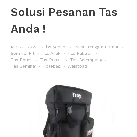
Solusi Pesanan Tas
Anda !
Mei 20, 2020
by
Admin
Nusa Tenggara Barat
Seminar Kit
Tas Anak
Tas Pakaian
Tas Pouch
Tas Ransel
Tas Selempang
Tas Seminar
Totebag
Waistbag